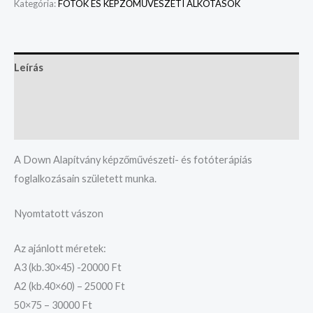
Kategória:
FOTÓK ÉS KÉPZŐMŰVÉSZETI ALKOTÁSOK
Leírás
További információk
Vélemények (0)
A Down Alapítvány képzőművészeti- és fotóterápiás
foglalkozásain született munka.
Nyomtatott vászon
Az ajánlott méretek:
A3 (kb.30×45) -20000 Ft
A2 (kb.40×60) – 25000 Ft
50×75 – 30000 Ft