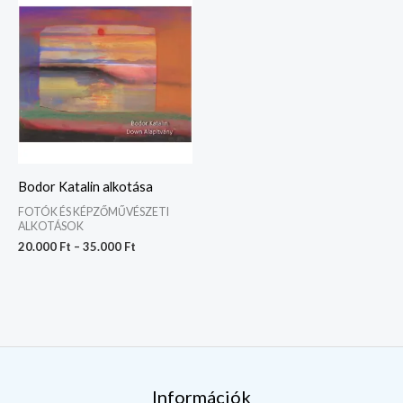
20.000 Ft
-
35.000 Ft
Bodor Katalin alkotása
FOTÓK ÉS KÉPZŐMŰVÉSZETI
ALKOTÁSOK
20.000
Ft
–
35.000
Ft
Információk