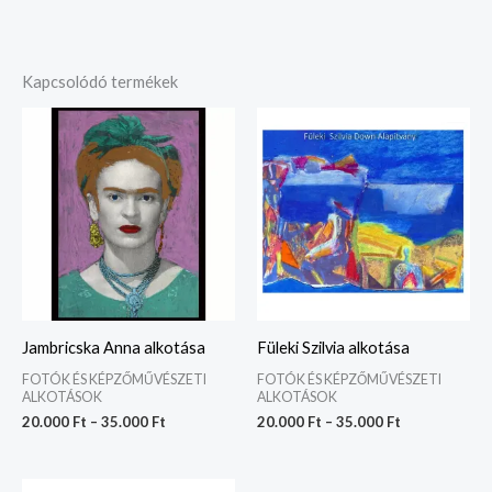
Kapcsolódó termékek
Ártartomány:
Ártartomány:
20.000 Ft
20.000 Ft
-
-
35.000 Ft
35.000 Ft
Jambricska Anna alkotása
Füleki Szilvia alkotása
FOTÓK ÉS KÉPZŐMŰVÉSZETI
FOTÓK ÉS KÉPZŐMŰVÉSZETI
ALKOTÁSOK
ALKOTÁSOK
20.000
Ft
–
35.000
Ft
20.000
Ft
–
35.000
Ft
Ártartomány: