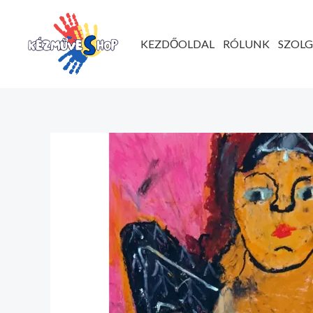
Ugrás
a
KEZDŐOLDAL
RÓLUNK
SZOL
tartalomhoz