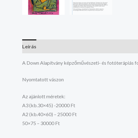
Leírás
További információk
Vélemények (0)
A Down Alapítvány képzőművészeti- és fotóterápiás fo
Nyomtatott vászon
Az ajánlott méretek:
A3 (kb.30×45) -20000 Ft
A2 (kb.40×60) – 25000 Ft
50×75 – 30000 Ft