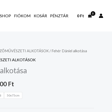
SHOP
FIÓKOM
KOSÁR
PÉNZTÁR
0
Ft
PZŐMŰVÉSZETI ALKOTÁSOK
/ Fehér Dániel alkotása
Ártartomány:
SZETI ALKOTÁSOK
20.000 Ft
alkotása
-
000
Ft
35.000 Ft
)
50x75cm