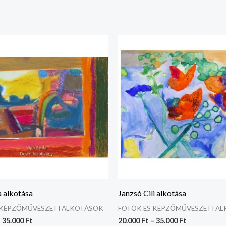
Ártartomány:
Ártartomán
20.000 Ft
20.000 Ft
-
-
35.000 Ft
35.000 Ft
a alkotása
Janzsó Cili alkotása
 KÉPZŐMŰVÉSZETI ALKOTÁSOK
FOTÓK ÉS KÉPZŐMŰVÉSZETI A
–
35.000
Ft
20.000
Ft
–
35.000
Ft