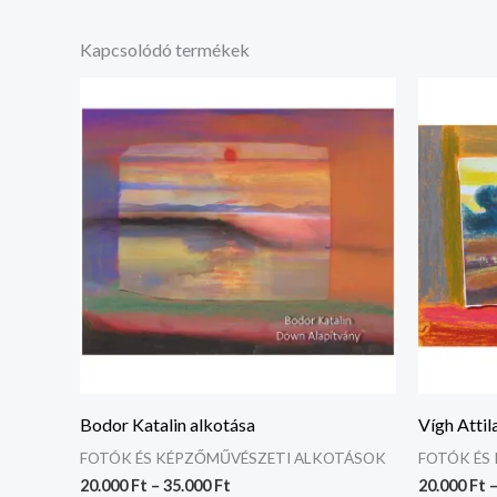
Kapcsolódó termékek
Ártartomány:
20.000 Ft
-
35.000 Ft
Bodor Katalin alkotása
Vígh Attil
FOTÓK ÉS KÉPZŐMŰVÉSZETI ALKOTÁSOK
FOTÓK ÉS
20.000
Ft
–
35.000
Ft
20.000
Ft