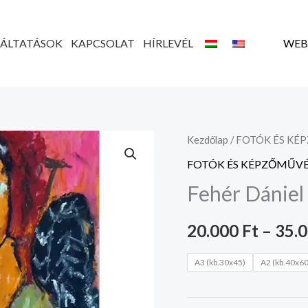
GÁLTATÁSOK
KAPCSOLAT
HÍRLEVÉL
WEB
Fehér
Kezdőlap
/
FOTÓK ÉS KÉ
Dániel
FOTÓK ÉS KÉPZŐMŰVÉ
alkotása
Fehér Dániel 
mennyiség
20.000
Ft
–
35.
A3 (kb.30x45)
A2 (kb.40x60