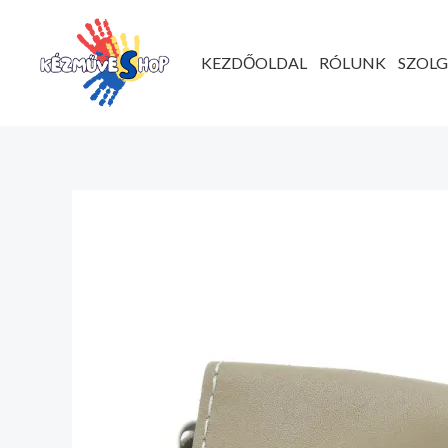
Ugrás
a
KEZDŐOLDAL
RÓLUNK
SZOL
tartalomhoz