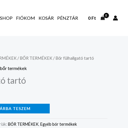
SHOP
FIÓKOM
KOSÁR
PÉNZTÁR
0
Ft
ERMÉKEK
/
BŐR TERMÉKEK
/ Bőr fülhallgató tartó
bőr termékek
tó tartó
ÁRBA TESZEM
iák:
BŐR TERMÉKEK
,
Egyéb bőr termékek