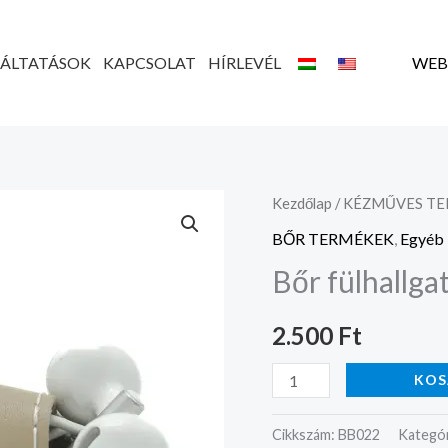
GÁLTATÁSOK
KAPCSOLAT
HÍRLEVÉL
WEB
Bőr
Kezdőlap
/
KÉZMŰVES T
fülhallgató
BŐR TERMÉKEK
,
Egyéb 
tartó
Bőr fülhallga
mennyiség
2.500
Ft
KOS
Cikkszám:
BB022
Kategór