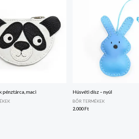
k pénztárca, maci
Húsvéti dísz – nyúl
ÉKEK
BŐR TERMÉKEK
2.000
Ft