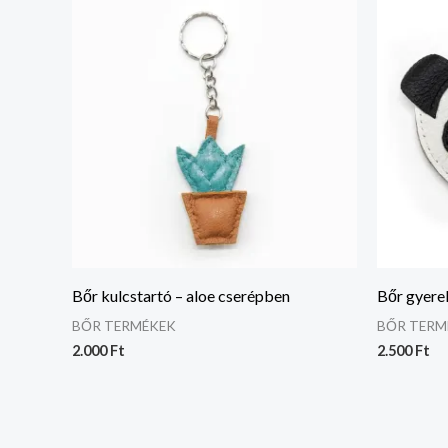
Bőr kulcstartó – aloe cserépben
Bőr gyere
BŐR TERMÉKEK
BŐR TERM
2.000
Ft
2.500
Ft