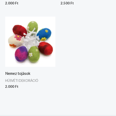
2.000
Ft
2.500
Ft
Nemez tojások
HÚSVÉTI DEKORÁCIÓ
2.000
Ft