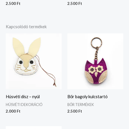
2.500
Ft
2.500
Ft
Kapcsolódó termékek
Húsvéti dísz – nyúl
Bőr bagoly kulcstartó
HÚSVÉTI DEKORÁCIÓ
BŐR TERMÉKEK
2.000
Ft
2.500
Ft