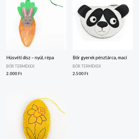
Húsvéti dísz – nyúl, répa
Bőr gyerek pénztárca, maci
BŐR TERMÉKEK
BŐR TERMÉKEK
2.000
Ft
2.500
Ft