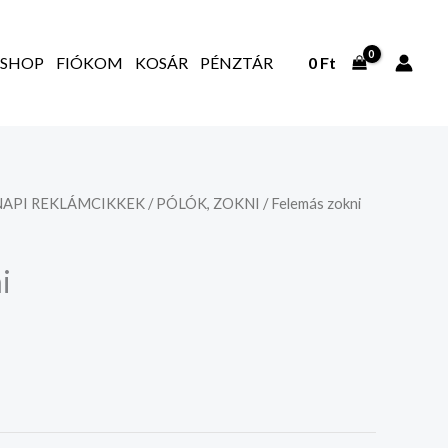
SHOP
FIÓKOM
KOSÁR
PÉNZTÁR
0
Ft
API REKLÁMCIKKEK
/
PÓLÓK, ZOKNI
/ Felemás zokni
i