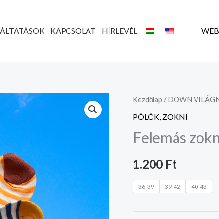
GÁLTATÁSOK
KAPCSOLAT
HÍRLEVÉL
WEB
Felemás
Kezdőlap
/
DOWN VILÁGN
zokni
PÓLÓK, ZOKNI
mennyiség
Felemás zokn
1.200
Ft
36-39
39-42
40-43