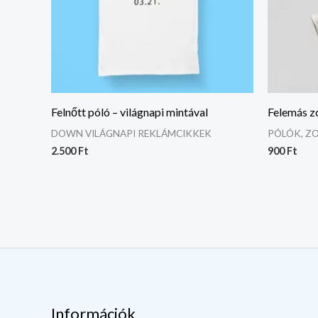
Felnőtt póló – világnapi mintával
Felemás z
DOWN VILÁGNAPI REKLÁMCIKKEK
PÓLÓK, Z
2.500
Ft
900
Ft
Információk