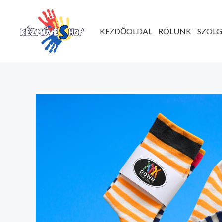
Ugrás
a
KEZDŐOLDAL
RÓLUNK
SZOL
tartalomhoz