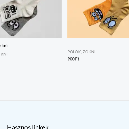
okni
PÓLÓK, ZOKNI
OKNI
900
Ft
Hasznos linkek