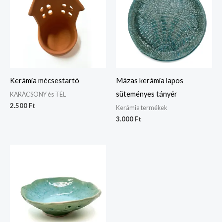
Kerámia mécsestartó
Mázas kerámia lapos
süteményes tányér
KARÁCSONY és TÉL
2.500
Ft
Kerámia termékek
3.000
Ft