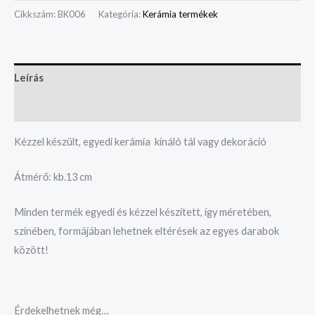
Cikkszám:
BK006
Kategória:
Kerámia termékek
Leírás
Vélemények (0)
Kézzel készült, egyedi kerámia kínáló tál vagy dekoráció
Átmérő: kb.13 cm
Minden termék egyedi és kézzel készített, így méretében,
színében, formájában lehetnek eltérések az egyes darabok
között!
Érdekelhetnek még…