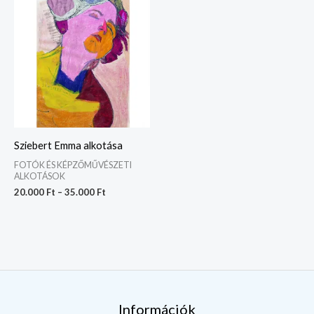
20.000 Ft
-
35.000 Ft
Sziebert Emma alkotása
FOTÓK ÉS KÉPZŐMŰVÉSZETI
ALKOTÁSOK
20.000
Ft
–
35.000
Ft
Információk