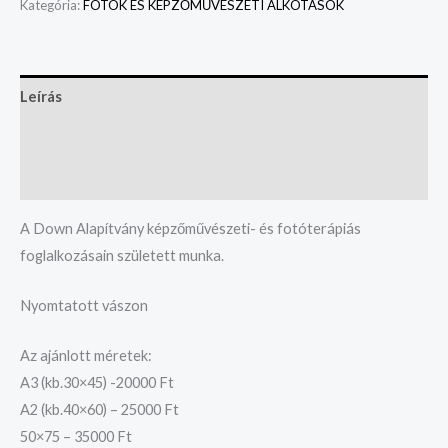
Kategória:
FOTÓK ÉS KÉPZŐMŰVÉSZETI ALKOTÁSOK
Leírás
További információk
Vélemények (0)
A Down Alapítvány képzőművészeti- és fotóterápiás
foglalkozásain született munka.
Nyomtatott vászon
Az ajánlott méretek:
A3 (kb.30×45) -20000 Ft
A2 (kb.40×60) – 25000 Ft
50×75 – 35000 Ft