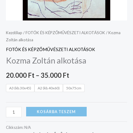
Kezdőlap
/
FOTÓK ÉS KÉPZŐMŰVÉSZETI ALKOTÁSOK
/ Kozma
Zoltán alkotása
FOTÓK ÉS KÉPZŐMŰVÉSZETI ALKOTÁSOK
Kozma Zoltán alkotása
20.000
Ft
–
35.000
Ft
A3 (kb.30x45)
A2 (kb.40x60)
50x75cm
KOSÁRBA TESZEM
Cikkszám:
N/A