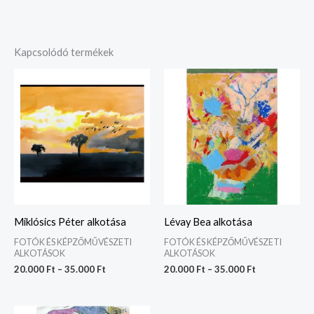
Kapcsolódó termékek
Ártartomány:
Ártartomány:
20.000 Ft
20.000 Ft
-
-
35.000 Ft
35.000 Ft
Miklósics Péter alkotása
Lévay Bea alkotása
FOTÓK ÉS KÉPZŐMŰVÉSZETI
FOTÓK ÉS KÉPZŐMŰVÉSZETI
ALKOTÁSOK
ALKOTÁSOK
20.000
Ft
–
35.000
Ft
20.000
Ft
–
35.000
Ft
Ártartomány: