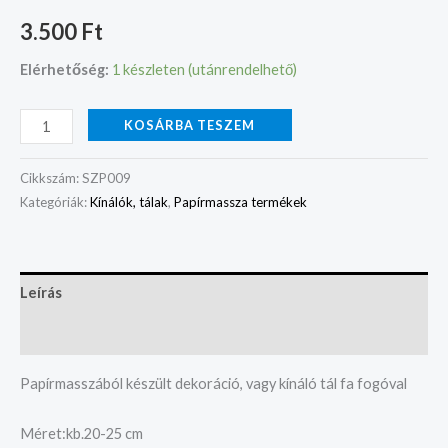
3.500
Ft
Elérhetőség:
1 készleten (utánrendelhető)
KOSÁRBA TESZEM
Cikkszám:
SZP009
Kategóriák:
Kínálók, tálak
,
Papírmassza termékek
Leírás
Vélemények (0)
Papírmasszából készült dekoráció, vagy kínáló tál fa fogóval
Méret:kb.20-25 cm