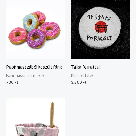
Papírmasszából készült fánk
Tálka felirattal
Papírmassza termékek
Kínálók, tálak
700
Ft
3.500
Ft