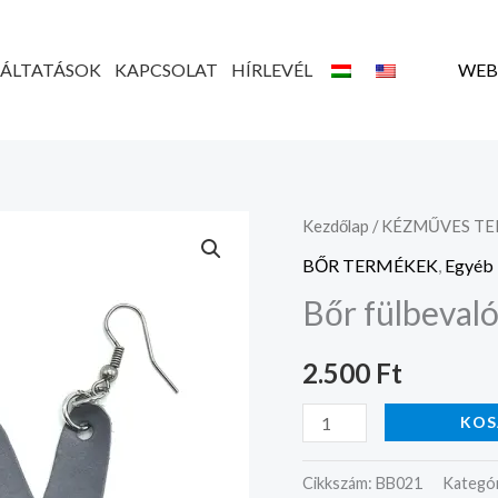
GÁLTATÁSOK
KAPCSOLAT
HÍRLEVÉL
WEB
Bőr
Kezdőlap
/
KÉZMŰVES T
fülbevaló
BŐR TERMÉKEK
,
Egyéb 
nyúl
Bőr fülbevaló
formájú
mennyiség
2.500
Ft
KOS
Cikkszám:
BB021
Kategór