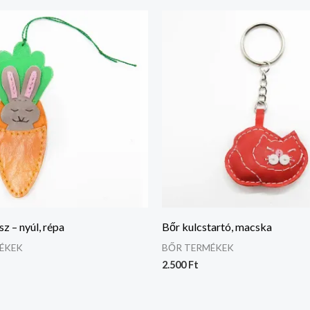
sz – nyúl, répa
Bőr kulcstartó, macska
ÉKEK
BŐR TERMÉKEK
2.500
Ft