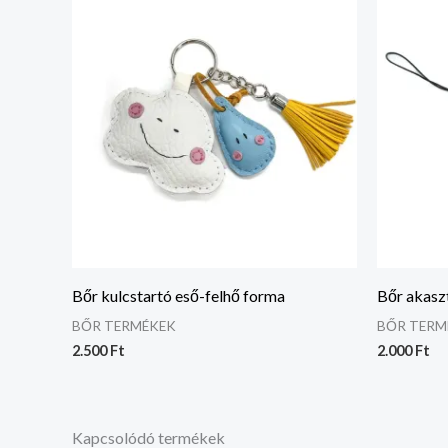
Bőr kulcstartó eső-felhő forma
Bőr akaszt
BŐR TERMÉKEK
BŐR TERM
2.500
Ft
2.000
Ft
Kapcsolódó termékek