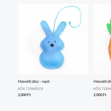
Húsvéti dísz – nyúl
Húsvéti dí
BŐR TERMÉKEK
BŐR TERM
2.000
Ft
2.000
Ft