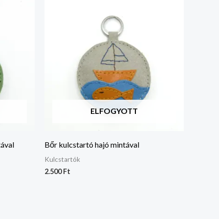
ELFOGYOTT
tával
Bőr kulcstartó hajó mintával
Kulcstartók
2.500
Ft