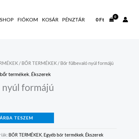
SHOP
FIÓKOM
KOSÁR
PÉNZTÁR
0
Ft
ERMÉKEK
/
BŐR TERMÉKEK
/ Bőr fülbevaló nyúl formájú
bőr termékek
,
Ékszerek
 nyúl formájú
ÁRBA TESZEM
iák:
BŐR TERMÉKEK
,
Egyéb bőr termékek
,
Ékszerek