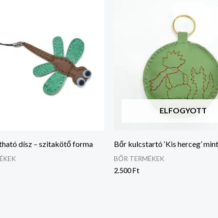
ELFOGYOTT
ható dísz – szitakötő forma
Bőr kulcstartó ‘Kis herceg’ min
ÉKEK
BŐR TERMÉKEK
2.500
Ft