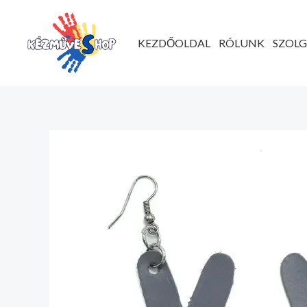
Ugrás
a
KEZDŐOLDAL
RÓLUNK
SZOL
tartalomhoz