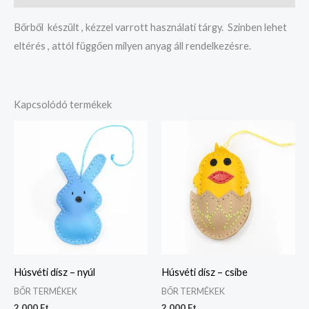
Bőrből készült , kézzel varrott használati tárgy. Szinben lehet
eltérés , attól függően milyen anyag áll rendelkezésre.
Kapcsolódó termékek
Húsvéti dísz – nyúl
Húsvéti dísz – csibe
BŐR TERMÉKEK
BŐR TERMÉKEK
2.000
Ft
2.000
Ft