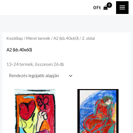
Legutóbbi
Ugrás
szerint
0
Ft
rendezve
a
tartalomhoz
Kezdőlap
/ Méret termék /
A2 (kb.40x60)
/ 2. oldal
A2 (kb.40x60)
13–24 termék, összesen 26 db
Ártartomány:
Ártartomány:
20.000 Ft
20.000 Ft
-
-
35.000 Ft
35.000 Ft