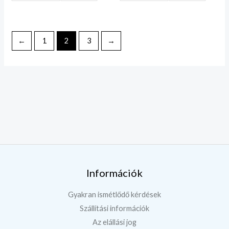
←
1
2
3
→
Információk
Gyakran ismétlődő kérdések
Szállítási információk
Az elállási jog