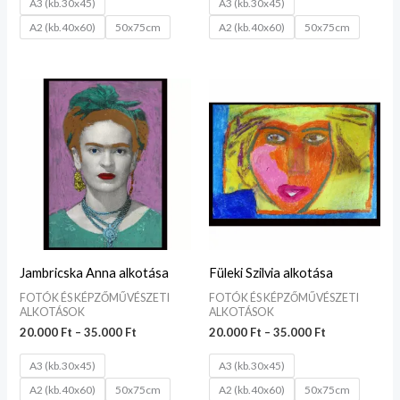
A3 (kb.30x45)
A3 (kb.30x45)
A2 (kb.40x60)
50x75cm
A2 (kb.40x60)
50x75cm
Ártartomány:
Ártartomány:
20.000 Ft
20.000 Ft
-
-
35.000 Ft
35.000 Ft
Jambricska Anna alkotása
Füleki Szilvia alkotása
FOTÓK ÉS KÉPZŐMŰVÉSZETI
FOTÓK ÉS KÉPZŐMŰVÉSZETI
ALKOTÁSOK
ALKOTÁSOK
20.000
Ft
–
35.000
Ft
20.000
Ft
–
35.000
Ft
A3 (kb.30x45)
A3 (kb.30x45)
A2 (kb.40x60)
50x75cm
A2 (kb.40x60)
50x75cm