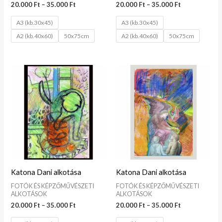
20.000
Ft
–
35.000
Ft
20.000
Ft
–
35.000
Ft
A3 (kb.30x45)
A3 (kb.30x45)
A2 (kb.40x60)
50x75cm
A2 (kb.40x60)
50x75cm
Ártartomány:
Ártartomány:
20.000 Ft
20.000 Ft
-
-
35.000 Ft
35.000 Ft
Katona Dani alkotása
Katona Dani alkotása
FOTÓK ÉS KÉPZŐMŰVÉSZETI
FOTÓK ÉS KÉPZŐMŰVÉSZETI
ALKOTÁSOK
ALKOTÁSOK
20.000
Ft
–
35.000
Ft
20.000
Ft
–
35.000
Ft