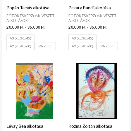
Popán Tamás alkotása
Pekary Bandi alkotása
FOTÓK ÉS KÉPZŐMŰVÉSZETI
FOTÓK ÉS KÉPZŐMŰVÉSZETI
ALKOTÁSOK
ALKOTÁSOK
20.000
Ft
–
35.000
Ft
20.000
Ft
–
35.000
Ft
A3 (kb.30x45)
A3 (kb.30x45)
A2 (kb.40x60)
50x75cm
A2 (kb.40x60)
50x75cm
Ártartomány:
Ártartomány:
20.000 Ft
20.000 Ft
-
-
35.000 Ft
35.000 Ft
Lévay Bea alkotása
Kozma Zoltán alkotása