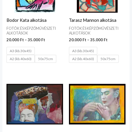
Bodor Kata alkotása
Tarasz Mannon alkotása
FOTÓK ÉS KÉPZŐMŰVÉSZETI
FOTÓK ÉS KÉPZŐMŰVÉSZETI
ALKOTÁSOK
ALKOTÁSOK
20.000
Ft
–
35.000
Ft
20.000
Ft
–
35.000
Ft
A3 (kb.30x45)
A3 (kb.30x45)
A2 (kb.40x60)
50x75cm
A2 (kb.40x60)
50x75cm
Ártartomány:
Ártartomány:
20.000 Ft
20.000 Ft
-
-
35.000 Ft
35.000 Ft