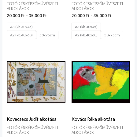
FOTÓK ÉS KÉPZŐMŰVÉSZETI
FOTÓK ÉS KÉPZŐMŰVÉSZETI
ALKOTÁSOK
ALKOTÁSOK
20.000
Ft
–
35.000
Ft
20.000
Ft
–
35.000
Ft
A3 (kb.30x45)
A3 (kb.30x45)
A2 (kb.40x60)
50x75cm
A2 (kb.40x60)
50x75cm
Ártartomány:
Ártartomány:
20.000 Ft
20.000 Ft
-
-
35.000 Ft
35.000 Ft
Kovecsecs Judit alkotása
Kovács Réka alkotása
FOTÓK ÉS KÉPZŐMŰVÉSZETI
FOTÓK ÉS KÉPZŐMŰVÉSZETI
ALKOTÁSOK
ALKOTÁSOK